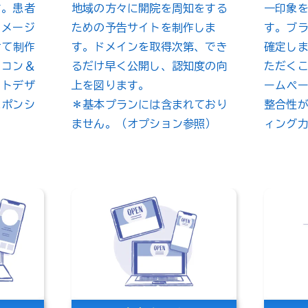
す。患者
地域の方々に開院を周知をする
一印象
イメージ
ための予告サイトを制作しま
す。ブ
けて制作
す。ドメインを取得次第、でき
確定し
ソコン＆
るだけ早く公開し、認知度の向
ただく
イトデザ
上を図ります。
ームペ
スポンシ
＊基本プランには含まれており
整合性
ません。（オプション参照）
ィング