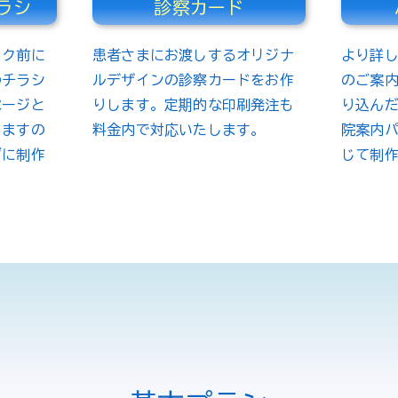
ラシ
診察カード
ック前に
患者さまにお渡しするオリジナ
より詳
のチラシ
ルデザインの診察カードをお作
のご案
ページと
りします。定期的な印刷発注も
り込ん
しますの
料金内で対応いたします。
院案内
ずに制作
じて制