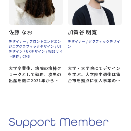
索し、2017年に複業で個人
事業主として開業。2019年
から完全フリーランスへ。
ベンチャー企業を中心にお
仕事をいただく中2021年に
佐藤 なお
加賀谷 明寛
Shinari Design参画。
デザイナー / フロントエンドエン
デザイナー / グラフィックデザイ
ジニアグラフィックデザイン / UI
ン
デザイン / UXデザイン / WEBサイ
ト制作 / CMS
大学卒業後、病院の病棟ク
大学・大学院にてデザイン
ラークとして勤務。次男の
を学ぶ。大学院中退後は仙
出産を機に2021年から
台市を拠点に個人事業のグ
Webデザインを学び始め、
ラフィックデザイナーとし
2022年春にShinari
て活動する傍、シェアオフ
Designに参画。メンバー
ィスの企画・運営スタッ
のサポートやコーディン
フ、子ども若者の支援を行
グ・マーケティングなどを
うNPO法人の非常勤職員と
担当。好きなものは猫とア
しても勤務。2022年からデ
Support Member
ニメとスーパー銭湯。
ザイナーとして一本立ち。
2023年、Shinari Design