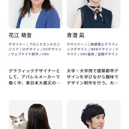
できました。出産を機にフ
リーランスに転身し、医療
業界を中心にデザイン活動
を開始。2021年Shinari
Design起業。なぜだか
花江 萌音
青澄 凪
2016年バレエ教室まで開
講。多動が止まらないのが
デザイナー / フロントエンドエン
デザイナー / 二級建築士グラフィ
目下の悩み。
ジニア / UIデザイン / UXデザイン
ックデザイン / WEBデザイン / イ
/ ウェブサイト制作 / CMS
ラスト / SNS運用 / 空間デザイン
グラフィックデザイナーと
大学・大学院で建築都市デ
して、アパレルメーカーで
ザインを学びながら趣味で
働く中、東日本大震災の支
デザイン制作を行う。大学
援活動をきっかけにIT業界
院中退後は拠点を仙台に移
へ転職。キャンペーンサイ
し、グラフィックデザイナ
トやアプリデザイン、企業
ーとして個人事業で開業。
のブランディングコンサル
2021年に二級建築士を取
や劇中画面制作など多岐に
得。同年にShinari
わたるデザイン制作に携わ
Design参画。
る。出産を機に働き方を模