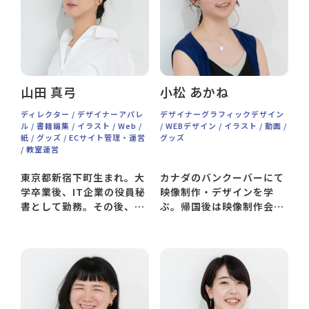
山田 真弓
小松 あかね
ディレクター / デザイナーアパレ
デザイナーグラフィックデザイン
ル / 書籍編集 / イラスト / Web /
/ WEBデザイン / イラスト / 動画 /
紙 / グッズ / ECサイト管理・運営
グッズ
/ 教室運営
東京都新宿下町生まれ。大
カナダのバンクーバーにて
学卒業後、IT企業の役員秘
映像制作・デザインを学
書として勤務。その後、ア
ぶ。帰国後は映像制作会社
パレルデザイン会社、広告
に勤務するかたわら、イラ
制作会社、そしてITベンチ
スト・デザイン関係の副業
ャー企業で経験を積みなが
に精を出す。その後ゲーム
ら、様々な分野でのデザイ
会社のインハウスデザイナ
ンワークに携わる。その中
ー等を経て、2021年、
で、起業や経営、チームづ
Shinari Design参画。
くりの面白さを知ることが