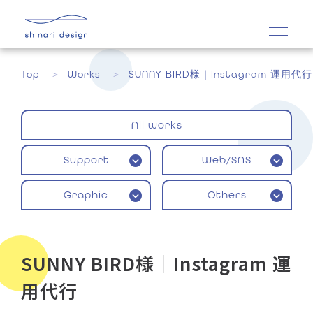
Top
Works
SUNNY BIRD様｜Instagram 運用代行
All works
Support
Web/SNS
Graphic
Others
SUNNY BIRD様｜Instagram 運
用代行