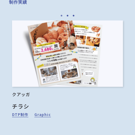
制作実績
クアッガ
東
チラシ
学
DTP制作
Graphic
D