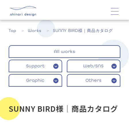
Top
Works
SUNNY BIRD様｜商品カタログ
All works
Support
Web/SNS
Graphic
Others
SUNNY BIRD様｜商品カタログ