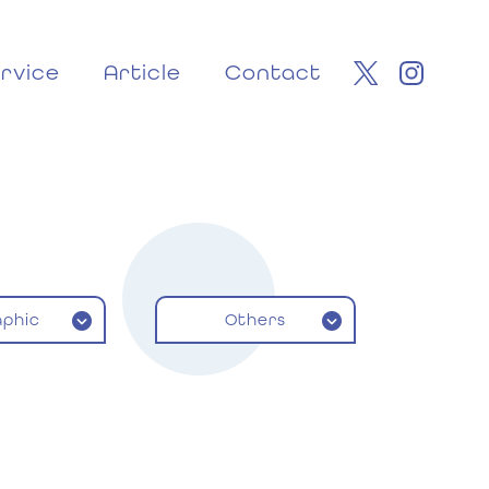
rvice
Article
Contact
aphic
Others