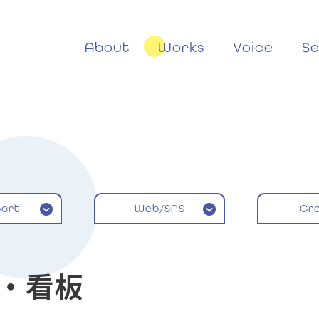
About
Works
Voice
Se
ort
Web/SNS
Gr
ゴ・看板