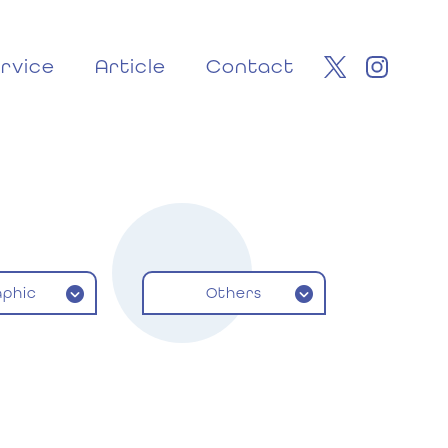
rvice
Article
Contact
aphic
Others