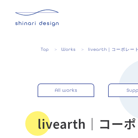
Top
Works
livearth｜コーポレ
All works
Supp
livearth｜コ