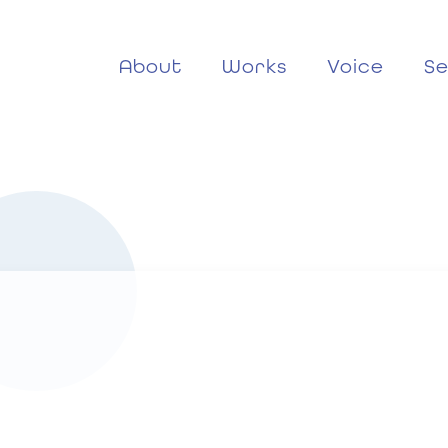
About
Works
Voice
Se