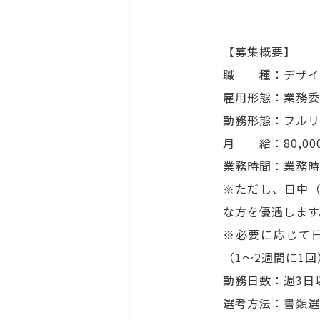
【募集概要】
職 種：デザイ
雇用形態：業務委
勤務形態：フルリ
月 給：80,000
業務時間：業務時
※ただし、日中（
な方を優遇します
※必要に応じて
（1〜2週間に1回
勤務日数：週3日
選考方法：書類選