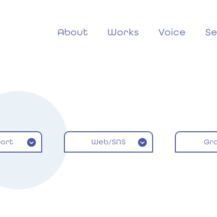
About
Works
Voice
Se
ort
Web/SNS
Gr
ン