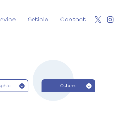
rvice
Article
Contact
aphic
Others